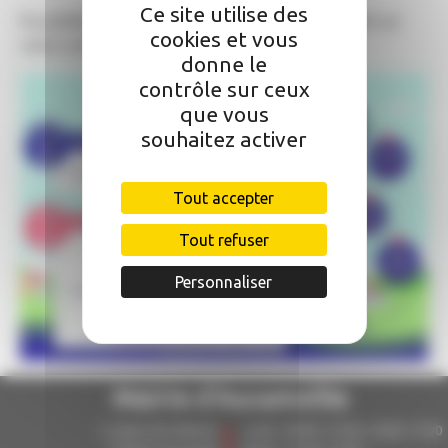
Ce site utilise des
Possibilité de transport à la demande le vendredi sur
cookies et vous
votre commune.
donne le
contrôle sur ceux
que vous
souhaitez activer
Tout accepter
Tout refuser
Personnaliser
Mairie d'Aucamville
5, place de la liberté
Lundi : 09:00–12:00, 14:00–17:00