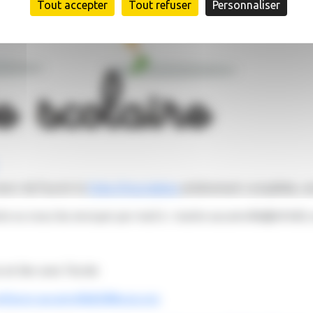
Tout accepter
Tout refuser
Personnaliser
erci de fournir la
fiche d'inscription
entièrement complétée, ain
e ou nous les envoyer par mail à : mairie-aucamville@info82
en lien avec l'école:
nfance-aucamville82@lecgs.org