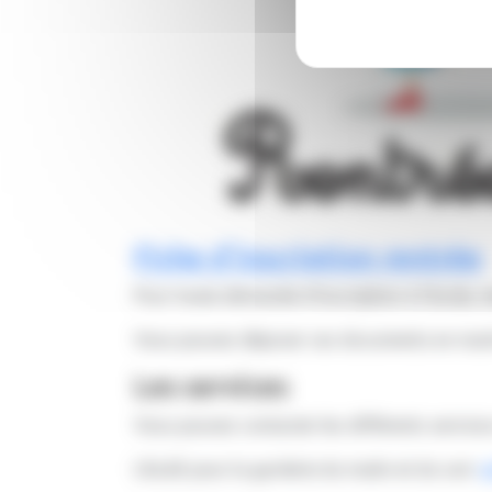
Fiche d'inscription rentrée
Pour toute demande d'inscription à l'école, m
Vous pouvez déposer ces documents en mairi
Les services
Vous pouvez contacter les différents services 
L'ALAE pour la garderie du matin et du soir:
e