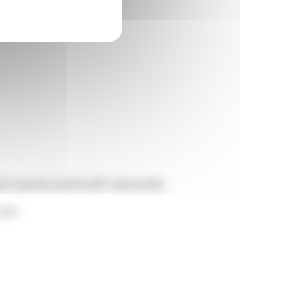
si que les justificatifs demandés.
.com