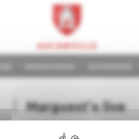
AUCAMVILLE
TIQUE
ENFANCE/JEUNESSE
VIE ÉCONOMIQUE
Marguest'o live