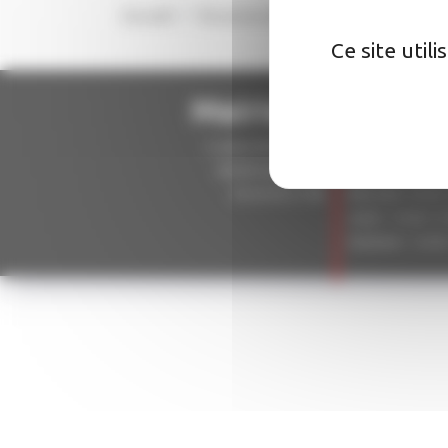
Accueil
Vie associative
Marguest'o live
Ce site util
Mairie d'Aucamvi
5, place de la liberté
Lundi : 09:00–1
82600 Aucamville
Mardi : 15:00–1
05.63.02.51.98
Mercredi: 10:30
Jeudi : 15:00–17
Vendredi : 15:0