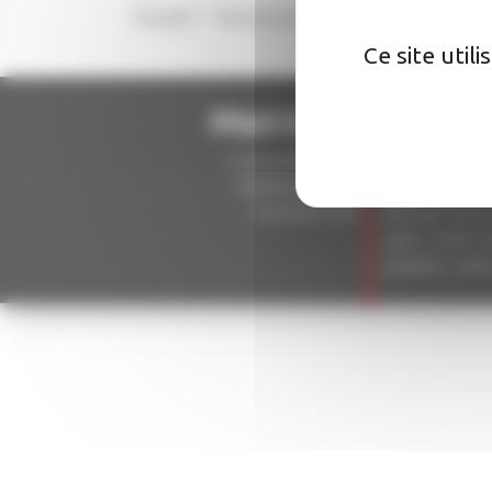
Accueil
Vie associative
Tennis club
Ce site util
Mairie d'Aucamvi
5, place de la liberté
Lundi : 09:00–1
82600 Aucamville
Mardi : 15:00–1
05.63.02.51.98
Mercredi: 10:30
Jeudi : 15:00–17
Vendredi : 15:0