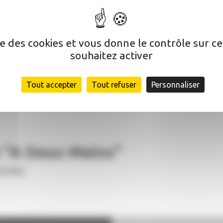
ise des cookies et vous donne le contrôle sur 
ir à petits pas
souhaitez activer
AUCAMVILLE
Tout accepter
Tout refuser
Personnaliser
e "A Deux Mains"
GARONNE