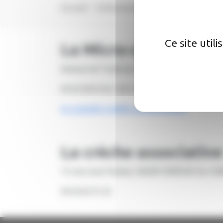
Accueil
Enfance/Jeunesse
Crèches
Ce site util
La Micro-crèche Grand
Avenue de Toulouse, Les Sigalères, 82600 
05.63.28.25.62 / 06.31.74.43.72
m.c.grandir-a-petits-pas@orange.fr
La crèche associativ
13 rue Louis Pasteur, 82600 VERDUN-Sur-
05.63.65.31.22