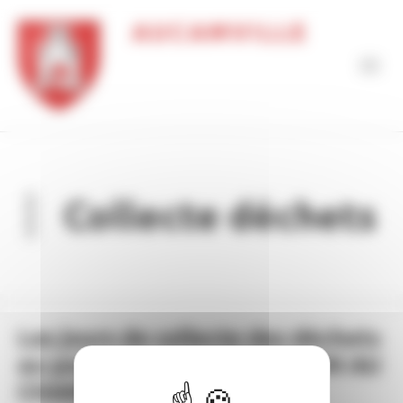
Panneau de gestion des cookies
AUCAMVILLE
Collecte déchets
Les jours de collecte des déchets
au porte à porte: ATTENTION AU
CHANGEMENT!