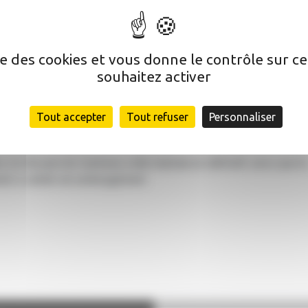
s
ise des cookies et vous donne le contrôle sur 
s
souhaitez activer
Tout accepter
Tout refuser
Personnaliser
, la chicane du Cammas a été réalisée en définitif, ainsi que la
ent a validé cet aménagement