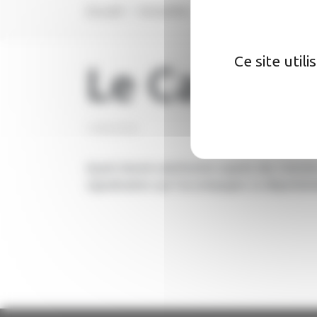
Accueil
Actualités
Articles
Le Camma
Ce site util
Le Camma
13/05/2025
Ayant donné satisfaction auprès des riverains
signalisation qui l'accompagne. Le départem