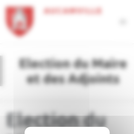
Panneau de gestion des cookies
AUCAMVILLE
Election du Maire
et des Adjoints
Election du